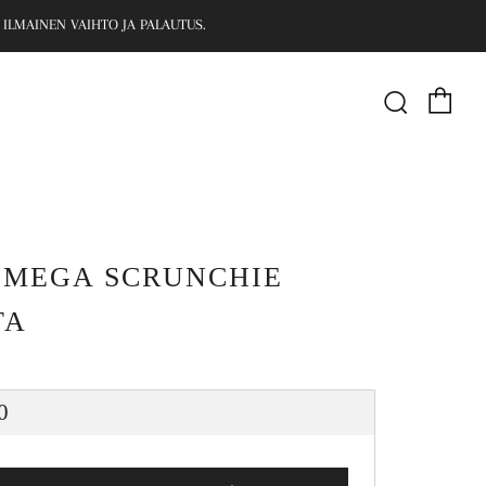
 ILMAINEN VAIHTO JA PALAUTUS.
Ost
Haku
 MEGA SCRUNCHIE
TA
MAALIHINTA
0