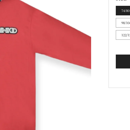
74/80
98/10
122/1