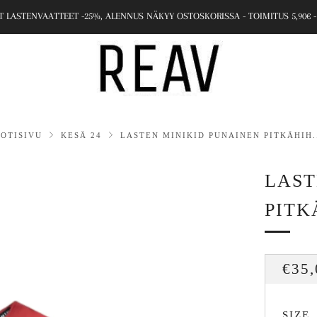
 LASTENVAATTEET -25%, ALENNUS NÄKYY OSTOSKORISSA - TOIMITUS 5,90€ -
KOTISIVU
KESÄ 24
LASTEN MINIKID PUNAINEN PITKÄHIH.
LAST
PITK
NOR
€35,
SIZE