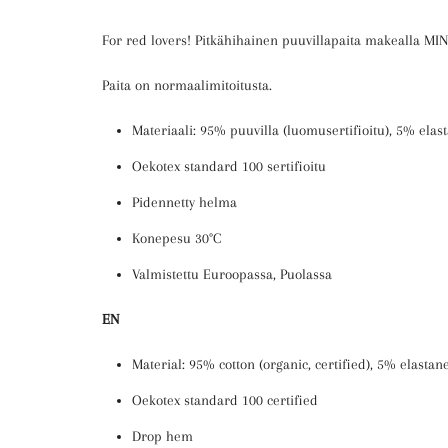
For red lovers! Pitkähihainen puuvillapaita makealla MI
Paita on normaalimitoitusta.
Materiaali: 95% puuvilla (luomusertifioitu), 5% elas
Oekotex standard 100 sertifioitu
Pidennetty helma
Konepesu 30°C
Valmistettu Euroopassa, Puolassa
EN
Material: 95% cotton (organic, certified),
5% elastan
Oekotex standard 100 certified
Drop hem