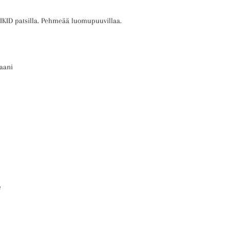
NIKID patsilla. Pehmeää luomupuuvillaa.
taani
e