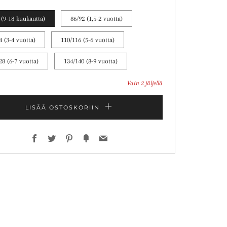
 (9-18 kuukautta)
86/92 (1,5-2 vuotta)
4 (3-4 vuotta)
110/116 (5-6 vuotta)
28 (6-7 vuotta)
134/140 (8-9 vuotta)
Vain
2
jäljellä
LISÄÄ OSTOSKORIIN
Facebook
Twitter
Pinterest
Fancy
Email