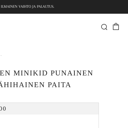
 ILMAINEN VAIHTO JA PALAUTUS.
Ost
Haku
..
EN MINIKID PUNAINEN
ÄHIHAINEN PAITA
MAALIHINTA
00